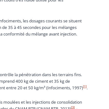
Infociments, les dosages courants se situent
sh de 35 à 45 secondes pour les mélanges
la conformité du mélange avant injection.
ntrôle la pénétration dans les terrains fins.
omprend 400 kg de ciment et 35 kg de
[1]
uent entre 20 et 50 kg/m³ (Infociments, 1997)
.
is moulées et les injections de consolidation
[3]
 études du CNAM BTP (CNAM BTP, 2013)
–