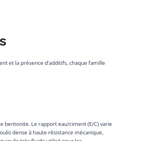
s
ent et la présence d’additifs, chaque famille
de bentonite. Le rapport eau/ciment (E/C) varie
n coulis dense à haute résistance mécanique,
coulis très fluide utilisé pour les