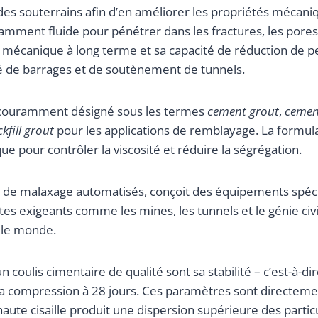
des souterrains afin d’en améliorer les propriétés mécan
samment fluide pour pénétrer dans les fractures, les pores 
ce mécanique à long terme et sa capacité de réduction de p
ité de barrages et de soutènement de tunnels.
t couramment désigné sous les termes
cement grout
,
cemen
kfill grout
pour les applications de remblayage. La formu
que pour contrôler la viscosité et réduire la ségrégation.
 de malaxage automatisés, conçoit des équipements spéci
s exigeants comme les mines, les tunnels et le génie civ
 le monde.
oulis cimentaire de qualité sont sa stabilité – c’est-à-dire
a compression à 28 jours. Ces paramètres sont directemen
haute cisaille produit une dispersion supérieure des particul