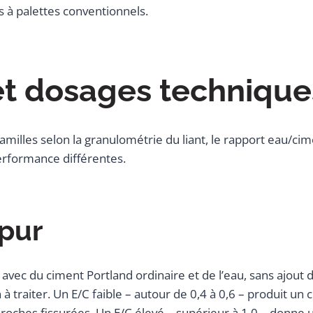
s à palettes conventionnels.
et dosages technique
amilles selon la granulométrie du liant, le rapport eau/cim
erformance différentes.
 pur
 avec du ciment Portland ordinaire et de l’eau, sans ajout 
n à traiter. Un E/C faible – autour de 0,4 à 0,6 – produit u
roches fissurées. Un E/C élevé – supérieur à 1,0 – donne un 